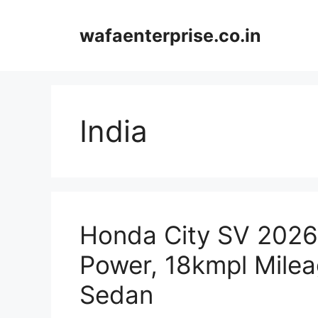
Skip
to
wafaenterprise.co.in
content
India
Honda City SV 2026 
Power, 18kmpl Milea
Sedan