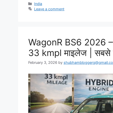
Categories
India
Leave a comment
WagonR BS6 2026 – 9
33 kmpl माइलेज | सबसे स
February 3, 2026
by
shubhambloggerg@gmail.c