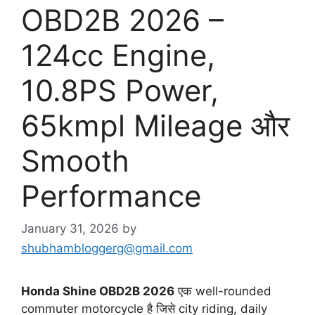
OBD2B 2026 –
124cc Engine,
10.8PS Power,
65kmpl Mileage और
Smooth
Performance
January 31, 2026
by
shubhambloggerg@gmail.com
Honda Shine OBD2B 2026
एक well-rounded
commuter motorcycle है जिसे city riding, daily