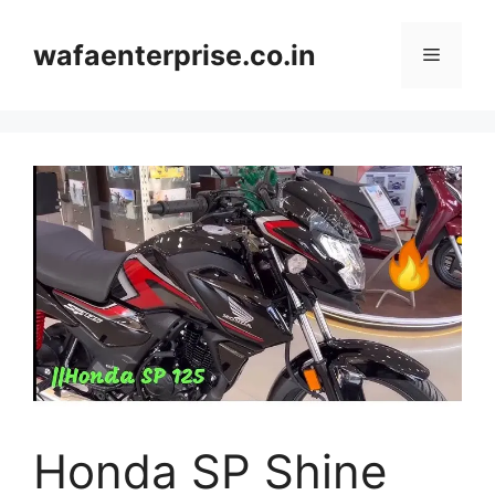
Skip
to
wafaenterprise.co.in
Menu
content
Honda SP Shine