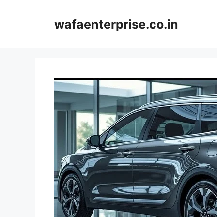
Skip
to
wafaenterprise.co.in
content