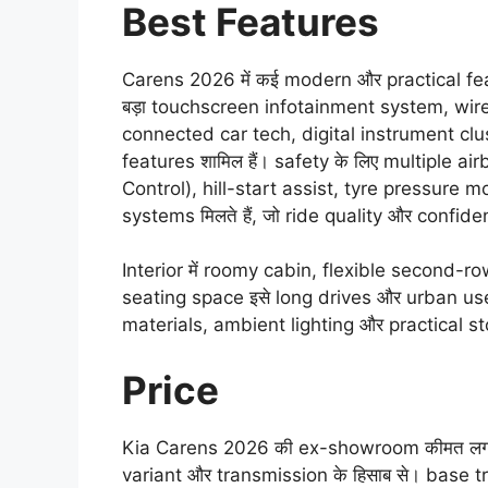
Best Features
Carens 2026 में कई modern और practical featur
बड़ा touchscreen infotainment system, wir
connected car tech, digital instrument clu
features शामिल हैं। safety के लिए multiple a
Control), hill-start assist, tyre pressure
systems मिलते हैं, जो ride quality और confidence
Interior में roomy cabin, flexible second-
seating space इसे long drives और urban use 
materials, ambient lighting और practical st
Price
Kia Carens 2026 की ex-showroom कीमत ल
variant और transmission के हिसाब से। base trims