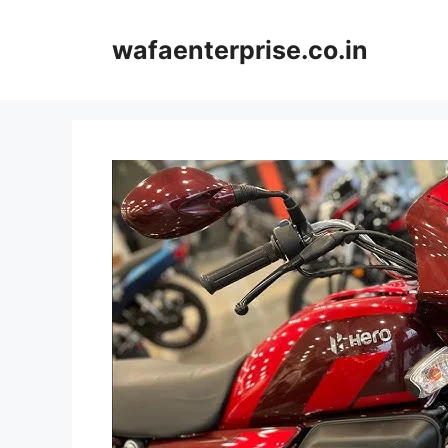
Skip
to
wafaenterprise.co.in
content