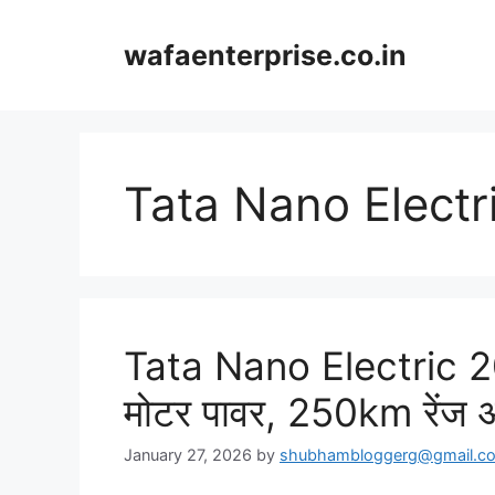
Skip
to
wafaenterprise.co.in
content
Tata Nano Electr
Tata Nano Electric 
मोटर पावर, 250km रें
January 27, 2026
by
shubhambloggerg@gmail.c