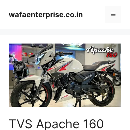
Skip
to
wafaenterprise.co.in
Menu
content
TVS Apache 160